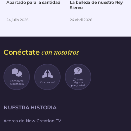
Apartado para la santidad
La belleza de nuestro Rey
Siervo
24 julio 2026
24 abril 2026
Conéctate
con nosotros
¿Tienes
Comparte
Ora por mí
alguna
tu historia
pregunta?
NUESTRA HISTORIA
Acerca de New Creation TV