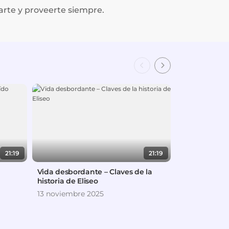
arte y proveerte siempre.
21:19
21:19
Vida desbordante – Claves de la
En qué conce
historia de Eliseo
oscuros
13 noviembre 2025
5 marzo 2025