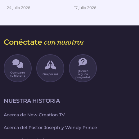
24 julio 2026
17 julio 2026
Conéctate
con nosotros
¿Tienes
Comparte
Ora por mí
alguna
tu historia
pregunta?
NUESTRA HISTORIA
Acerca de New Creation TV
Acerca del Pastor Joseph y Wendy Prince