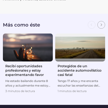
Más como éste
Recibí oportunidades
Protegidos de un
profesionales y estoy
accidente automovilístico
experimentando favor
casi fatal
He estado bailando durante 8
Tengo 17 años y me encanta
años y actualmente me estoy
escuchar las enseñanzas del
preparando para hacer de la
Pastor Prince.
3 minutos de lectura
1 minutos de lectura
danza mi carrer...
Constantemente me muestran
el ...