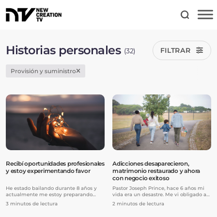
Historias personales
FILTRAR
(32)
Provisión y suministro
Recibí oportunidades profesionales
Adicciones desaparecieron,
y estoy experimentando favor
matrimonio restaurado y ahora
con negocio exitoso
He estado bailando durante 8 años y
Pastor Joseph Prince, hace 6 años mi
actualmente me estoy preparando
vida era un desastre. Me vi obligado a
para hacer de la danza mi carrera
divorciarme de mi esposa y a romper
3 minutos de lectura
2 minutos de lectura
profesional y bailar con una compañía.
con mi familia y amigos. Estaba en el
El año pasado decidí tomar un
punto más bajo de mi vida. Tenía