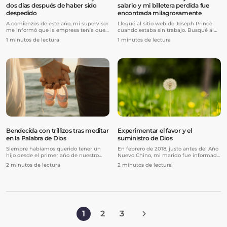
dos días después de haber sido
salario y mi billetera perdida fue
despedido
encontrada milagrosamente
A comienzos de este año, mi supervisor
Llegué al sitio web de Joseph Prince
me informó que la empresa tenía que
cuando estaba sin trabajo. Busqué al
prescindir de mí porque estaba
azar testimonios de personas que
1 minutos de lectura
1 minutos de lectura
pasando por dificultades en medio de
habían conseguido empleo de manera
la pandemia de COVID-19. Necesitaban
milagrosa, y apareció un testimonio de
reducir costos y, lamentablemente, eso
alabanza muy alentador.
implicaba eliminar mi puesto. Así, al
día siguiente, fui despedido.
Bendecida con trillizos tras meditar
Experimentar el favor y el
en la Palabra de Dios
suministro de Dios
Siempre habíamos querido tener un
En febrero de 2018, justo antes del Año
hijo desde el primer año de nuestro
Nuevo Chino, mi marido fue informado
matrimonio, allá por 2011. Sin embargo,
de que sería despedido por su
2 minutos de lectura
2 minutos de lectura
a pesar de nuestros esfuerzos, nunca
empresa. Le dieron un mes de preaviso.
conseguimos concebir. No fue hasta
nuestro segundo año de matrimonio
cuando empezamos a consultar a
médicos para comprender la
complejidad de los problemas a los
que nos enfrentábamos tanto mi mujer
1
2
3
como yo.