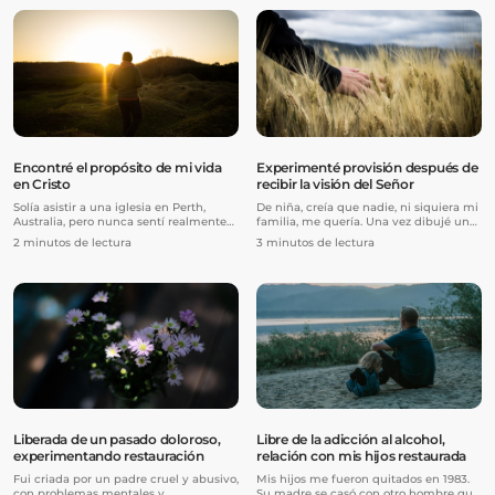
entrenamiento más avanzado y
muchas deudas y era adicto a la
exigente. Comencé a tomar clases en
pornografía y al cigarrillo. Estaba
otro estudio además del que ya asistía.
completamente solo, sin mi familia ni
amigos. Hubo muchos días en los que
no tenía nada para comer por la noche
porque no tenía dinero.
Encontré el propósito de mi vida
Experimenté provisión después de
en Cristo
recibir la visión del Señor
Solía asistir a una iglesia en Perth,
De niña, creía que nadie, ni siquiera mi
Australia, pero nunca sentí realmente
familia, me quería. Una vez dibujé una
que pertenecía allí. Al crecer, siempre
imagen de mí siendo atacada por
2 minutos de lectura
3 minutos de lectura
tuve un vacío en mi vida debido al
demonios. Dibujé a Jesús a un lado,
bullying que sufrí, la ausencia de mis
mirándome con decepción mientras yo
padres mientras estaba en internado y
luchaba bajo el peso de los ataques.
también por sus expectativas de que
Creía que Él podía ayudarme, pero
sobresaliera en mis estudios.
también pensaba que ese peso me
correspondía a mí llevarlo. Pensaba
que solo cuando superara la lucha,
Jesús y yo podríamos seguir adelante.
Liberada de un pasado doloroso,
Libre de la adicción al alcohol,
experimentando restauración
relación con mis hijos restaurada
Fui criada por un padre cruel y abusivo,
Mis hijos me fueron quitados en 1983.
con problemas mentales y
Su madre se casó con otro hombre que