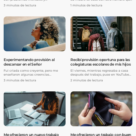
extremadamente legalista. Pasé mi
adoptó a mis hijos, y trataron de
3 minutos de lectura
1 minutos de lectura
infancia temiéndole y luchando
impedir que volviera a verlos.
desesperadamente por ser amada. Para
cuando llegué a la adolescencia, mi
autoestima era muy baja. Pensaba que
era horriblemente fea, tonta y una
carga para cualquiera que me
conociera.
Experimentando provisión al
Recibí provisión oportuna para las
descansar en el Señor
colegiaturas escolares de mis hijos
Fui criada como creyente, pero me
El viernes, mientras regresaba a casa
enseñaron algunas creencias
después del trabajo, puse en YouTube
limitantes. Pensaba que, si estaba
el sermón del pastor Prince titulado
3 minutos de lectura
2 minutos de lectura
confiando en Dios por algo y pecaba,
“Live the Let-Go Life”. Fue una palabra
hablaba negativamente sobre eso o
rhema para mí: el mensaje correcto, en
tenía conflictos con alguien, eso ponía
el momento correcto.
fin a mi “caminar de fe” para recibir mi
milagro, y tenía que empezar desde
cero. También creía que, si mi
respuesta tardaba o no llegaba, era
porque mi fe no era suficiente.
Me ofrecieron un nuevo trabajo
Me ofrecieron un trabajo con buen