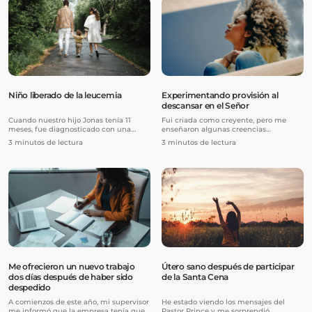
exigente. Comencé a tomar clases en
autoestima era muy baja. Pensaba que
otro estudio además del que ya asistía.
era horriblemente fea, tonta y una
carga para cualquiera que me
conociera.
Niño liberado de la leucemia
Experimentando provisión al
descansar en el Señor
Cuando nuestro hijo Jonas tenía 11
Fui criada como creyente, pero me
meses, fue diagnosticado con una
enseñaron algunas creencias
forma rara de leucemia. Los médicos
limitantes. Pensaba que, si estaba
3 minutos de lectura
3 minutos de lectura
recomendaron que Jonas se sometiera
confiando en Dios por algo y pecaba,
a un trasplante de médula ósea, ya que
hablaba negativamente sobre eso o
no había otra cura para la enfermedad
tenía conflictos con alguien, eso ponía
y nos dijeron que la quimioterapia
fin a mi “caminar de fe” para recibir mi
podría no funcionar.
milagro, y tenía que empezar desde
cero. También creía que, si mi
respuesta tardaba o no llegaba, era
porque mi fe no era suficiente.
Me ofrecieron un nuevo trabajo
Útero sano después de participar
dos días después de haber sido
de la Santa Cena
despedido
A comienzos de este año, mi supervisor
He estado viendo los mensajes del
me informó que la empresa tenía que
Pastor Prince y me sorprendió