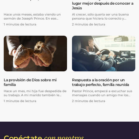
lugar mejor después de conocer a
Jesús
Hace unos meses, estaba viendo un
Al crecer, sólo quería ser una buena
sermón de Joseph Prince. En ese
persona que hiciera lo correcto y
momento, me sentía un poco
evitará hacer cosas malas. Me casé y
1 minutos de lectura
2 minutos de lectura
deprimido y solo. Hacia el final de su
tuve dos hijos. Pero mi marido y yo
mensaje, Joseph comenzó a profetizar
teníamos peleas frecuentes, lo que me
sanidad, y algo que dijo me llamó la
llevó a plantearme el divorcio muchas
atención. Dijo que el Señor quería sanar
veces. El futuro parecía sombrío y yo
a alguien que estaba preocupado por
luchaba contra el miedo y la ansiedad,
perder puñados de cabello todos los
sin saber cómo podría pagar las
días, y oró para que su cuero cabelludo
deudas de la casa o cómo podría
fuera sanado.
permitirme que mis hijos fueran a la
universidad. Como resultado, luché con
muy mal genio, estrés y pensamientos
depresivos.
La provisión de Dios sobre mi
Respuesta a la oración por un
familia
trabajo perfecto, familia reunida
Hace un mes, mi hija fue despedida de
Pastor Prince, empecé a escuchar sus
su trabajo. A mi marido también le
mensajes cuando un amigo me los
comunicaron a principios de año el
recomendó. Al principio era escéptico,
1 minutos de lectura
2 minutos de lectura
cierre de la empresa en la que
pero inmediatamente resonaron en mi
trabajaba. Yo también estoy en paro por
espíritu. No pude evitar escucharlos
una lesión en la parte baja de la
aún más.
espalda. La situación parecía sombría y
me preocupaba cómo íbamos a pagar
las facturas.
Conéctate
con nosotros