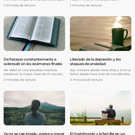
prescindir de mí porque estaba
gratamente que la salud para mí
1 minutos de lectura
1 minutos de lectura
pasando por dificultades en medio de
podría venir a través de participar del
la pandemia de COVID-19. Necesitaban
cuerpo de Jesús en la Santa Cena.
reducir costos y, lamentablemente, eso
implicaba eliminar mi puesto. Así, al
día siguiente, fui despedido.
De fracasar constantemente a
Liberado de la depresión y los
sobresalir en los exámenes finales
ataques de ansiedad
Ser débil en mis estudios mientras
Soy cristiano desde hace años y sirvo al
estaba en la mejor clase de mi escuela
Señor desde hace más de una década.
me puso mucha presión... Me esforzaba
En 2013, caí en depresión porque de
2 minutos de lectura
4 minutos de lectura
mucho por estudiar, ya que necesitaba
repente empecé a temer por mi futuro.
hacerlo bien para entrar en una buena
También empecé a tener ataques de
universidad. Pero desde el principio del
ansiedad que eran el resultado de
curso, no podía con todas las
relaciones tóxicas.
asignaturas y seguía reprobando los
exámenes de clase.
Ya no se cae el pelo, vuelve a crecer
El matrimonio y la familia en un