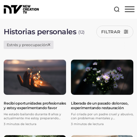
Historias personales
FILTRAR
(12)
Estrés y preocupación
Recibí oportunidades profesionales
Liberada de un pasado doloroso,
y estoy experimentando favor
experimentando restauración
He estado bailando durante 8 años y
Fui criada por un padre cruel y abusivo,
actualmente me estoy preparando
con problemas mentales y
para hacer de la danza mi carrera
extremadamente legalista. Pasé mi
3 minutos de lectura
3 minutos de lectura
profesional y bailar con una compañía.
infancia temiéndole y luchando
El año pasado decidí tomar un
desesperadamente por ser amada. Para
entrenamiento más avanzado y
cuando llegué a la adolescencia, mi