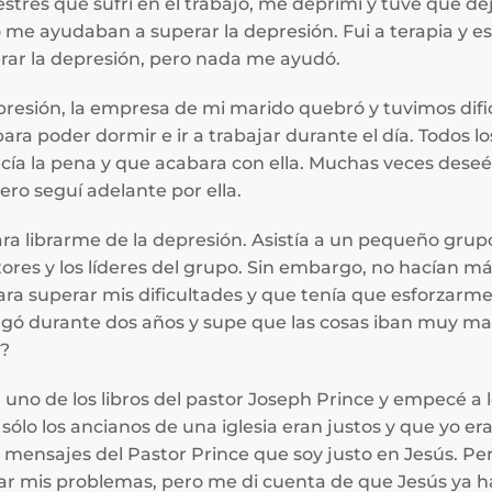
estrés que sufrí en el trabajo, me deprimí y tuve que de
 no me ayudaban a superar la depresión. Fui a terapia y
erar la depresión, pero nada me ayudó.
epresión, la empresa de mi marido quebró y tuvimos dif
 poder dormir e ir a trabajar durante el día. Todos lo
ía la pena y que acabara con ella. Muchas veces deseé 
ero seguí adelante por ella.
ra librarme de la depresión. Asistía a un pequeño grupo
stores y los líderes del grupo. Sin embargo, no hacían m
ara superar mis dificultades y que tenía que esforzar
ngó durante dos años y supe que las cosas iban muy mal. 
s?
 uno de los libros del pastor Joseph Prince y empecé a l
sólo los ancianos de una iglesia eran justos y que yo e
s mensajes del Pastor Prince que soy justo en Jesús. P
r mis problemas, pero me di cuenta de que Jesús ya h