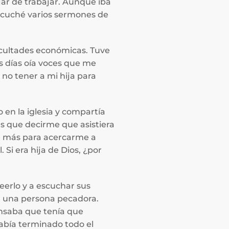
jar de trabajar. Aunque iba
 escuché varios sermones de
icultades económicas. Tuve
s días oía voces que me
no tener a mi hija para
 en la iglesia y compartía
ás que decirme que asistiera
me más para acercarme a
Si era hija de Dios, ¿por
eerlo y a escuchar sus
ra una persona pecadora.
ensaba que tenía que
abía terminado todo el