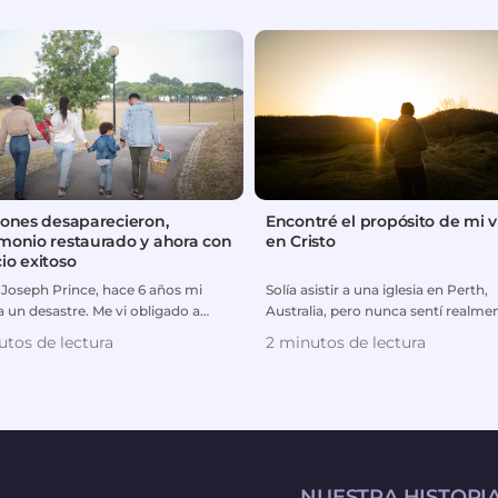
iones desaparecieron,
Encontré el propósito de mi v
monio restaurado y ahora con
en Cristo
io exitoso
 Joseph Prince, hace 6 años mi
Solía asistir a una iglesia en Perth,
a un desastre. Me vi obligado a
Australia, pero nunca sentí realme
iarme de mi esposa...
pertenecía allí. Al ...
utos de lectura
2 minutos de lectura
NUESTRA HISTORI