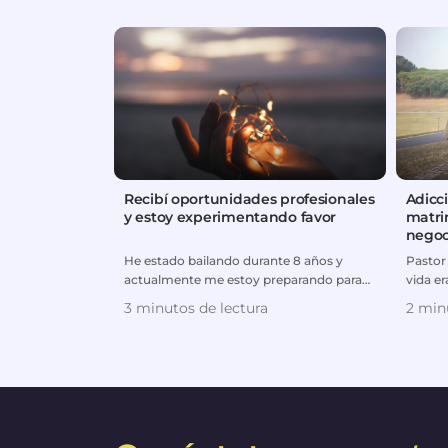
Recibí oportunidades profesionales
Adicc
y estoy experimentando favor
matri
negoc
He estado bailando durante 8 años y
Pastor
actualmente me estoy preparando para
vida er
hacer de la danza mi carrer...
divorc
3 minutos de lectura
2 min