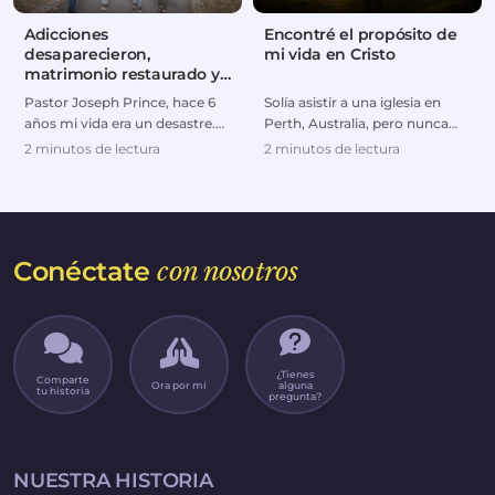
Adicciones
Encontré el propósito de
desaparecieron,
mi vida en Cristo
matrimonio restaurado y
ahora con negocio exitoso
Pastor Joseph Prince, hace 6
Solía asistir a una iglesia en
años mi vida era un desastre.
Perth, Australia, pero nunca
Me vi obligado a divorciarme
sentí realmente que pertenecía
2 minutos de lectura
2 minutos de lectura
de mi esposa...
allí. Al ...
Conéctate
con nosotros
¿Tienes
Comparte
Ora por mí
alguna
tu historia
pregunta?
NUESTRA HISTORIA