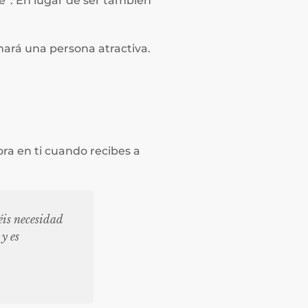
e”. En lugar de ser también
 hará una persona atractiva.
ora en ti cuando recibes a
éis necesidad
y es