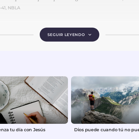
-41, NBLA
 era ésta: Si alguien te hiere en la mejilla derecha, te es
SEGUIR LEYENDO
Jesús cuando dijo:
“vuélvele también la otra”?
Esto es l
n “reactor”. El hecho de que alguien te rete a duelo no
a otra mejilla”, conmocionarás a esa persona y le quita
e enfadarte. ¿Quién manda ahora? Tú. No dejes que las
dijo:
“ Y cualquiera que te obligue a ir un kilómetro, ve c
romanas era que a cualquier súbdito judío se le podía or
a milla. Jesús animó a sus seguidores no sólo a cumplir 
 mal, no dejes que el mal te venza. Date la vuelta y sor
 la situación. No hablaba de una vida de pacifismo.
nza tu día con Jesús
Dios puede cuando tú no pu
empresa o familia, algo va mal si siempre
“ponemos la ot