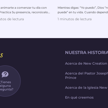
lguien quiere engañar a nuestra iglesia, no vamos a deja
 animarte a comenzar tu día con
Mientras digas: “Yo puedo”, Dios “
Practica Su presencia, reconócelo,
puede” en tu vida. Cuando depend
ndale tus pla...
tu propia fuerza y crees ...
s hombres buenos callan
tos de lectura
1 minutos de lectura
onas y dejas pasar el asunto si alguien te ha engañado
n la iglesia, habla y denuncia el asunto. Ya no se trata
e el rebaño de Dios. No te limites a decir: “No pasa na
s
NUESTRA HISTORI
 amor. Estás caminando cobardemente detrás de la eti
Acerca de New Creation
frontar.
Acerca del Pastor Jose
s han callado y han permitido que reine el mal. Aun
Prince
e Dios en el jardín, su silencio permitió que Satanás
¿Tienes
alguna
Acerca de la Iglesia New
regunta?
En qué creemos
ios se desmoronan porque el hombre abdica de su resp
 sé. Decide tú”. Y la esposa toma las riendas. Después 