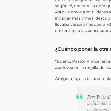
según él, era para la obra q
Así que envié a mis líderes
indagar más y más, descubri
llevaba varios años operand
enfrentara a las consecuenc
¿Cuándo poner la otra m
“Bueno, Pastor Prince, en e
abofetea en la mejilla derec
Amigo mío, esa es una mala 
Pero Yo les d
mejilla derec
déjale tambié