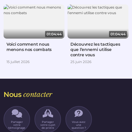
01:04:44
01:04:44
Voici comment nous
Découvrez les tactiques
menons nos combats
que l’ennemi utilise
contre vous
15 juillet 2026
25 juin 2026
Nous
contacter
Partager
Partager
Vous avez
votre
votre sujet
une
témoignage
de prière
question ?