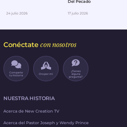
Del Pecado
24 julio 2026
17 julio 2026
Conéctate
con nosotros
¿Tienes
Comparte
Ora por mí
alguna
tu historia
pregunta?
NUESTRA HISTORIA
Acerca de New Creation TV
Acerca del Pastor Joseph y Wendy Prince