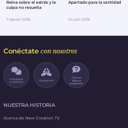
Reina sobre el estrés y la
Apartado para la santidad
culpa no resuelta
7 agosto 2026
24 julio 2026
Conéctate
con nosotros
¿Tienes
Comparte
Ora por mí
alguna
tu historia
pregunta?
NUESTRA HISTORIA
Acerca de New Creation TV