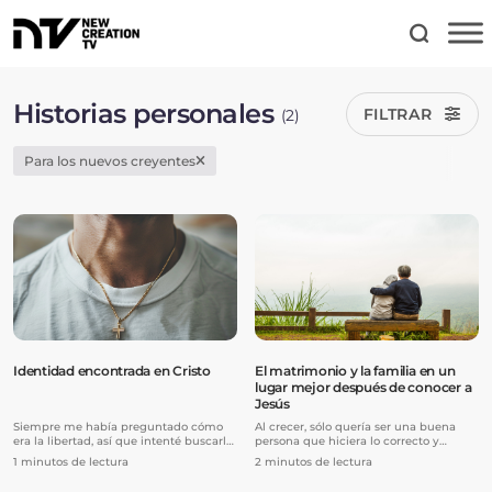
Historias personales
FILTRAR
(2)
Para los nuevos creyentes
Identidad encontrada en Cristo
El matrimonio y la familia en un
lugar mejor después de conocer a
Jesús
Siempre me había preguntado cómo
Al crecer, sólo quería ser una buena
era la libertad, así que intenté buscarla
persona que hiciera lo correcto y
en muchos sitios, pero nunca pude
evitará hacer cosas malas. Me casé y
1 minutos de lectura
2 minutos de lectura
encontrarla.
tuve dos hijos. Pero mi marido y yo
teníamos peleas frecuentes, lo que me