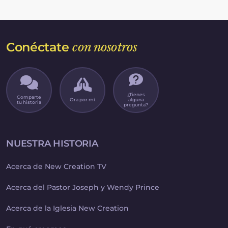
llevó a plantearme el divorcio muchas
veces. El futuro parecía sombrío y yo
luchaba contra el miedo y la ansiedad,
sin saber cómo podría pagar las
deudas de la casa o cómo podría
permitirme que mis hijos fueran a la
universidad. Como resultado, luché con
Conéctate
con nosotros
muy mal genio, estrés y pensamientos
depresivos.
¿Tienes
Comparte
Ora por mí
alguna
tu historia
pregunta?
NUESTRA HISTORIA
Acerca de New Creation TV
Acerca del Pastor Joseph y Wendy Prince
Acerca de la Iglesia New Creation