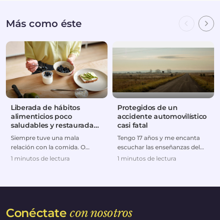
Más como éste
Liberada de hábitos
Protegidos de un
alimenticios poco
accidente automovilístico
saludables y restaurada
casi fatal
en su relación con Dios
Siempre tuve una mala
Tengo 17 años y me encanta
relación con la comida. O
escuchar las enseñanzas del
comía en exceso o hacía dietas
Pastor Prince.
1 minutos de lectura
1 minutos de lectura
extremas. Pero despué...
Constantemente me muestran
el ...
Conéctate
con nosotros