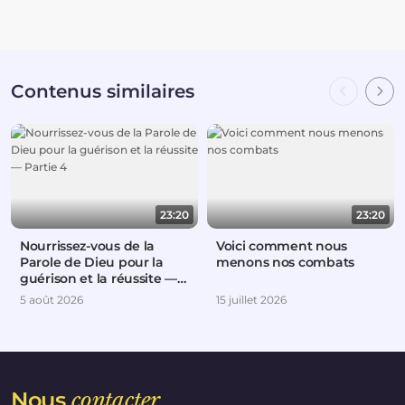
Contenus similaires
23:20
23:20
Nourrissez-vous de la
Voici comment nous
Parole de Dieu pour la
menons nos combats
guérison et la réussite —
Partie 4
5 août 2026
15 juillet 2026
Nous
contacter