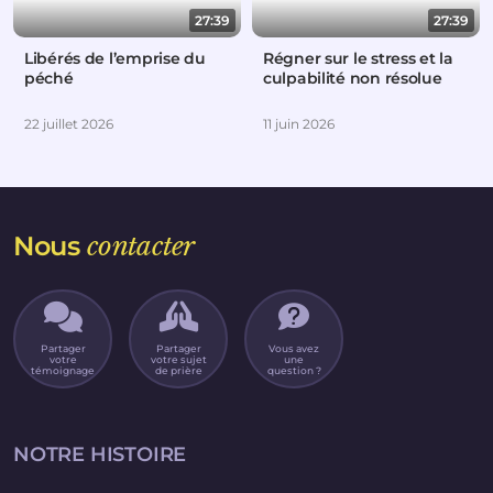
27:39
27:39
Libérés de l’emprise du
Régner sur le stress et la
péché
culpabilité non résolue
22 juillet 2026
11 juin 2026
Nous
contacter
Partager
Partager
Vous avez
votre
votre sujet
une
témoignage
de prière
question ?
NOTRE HISTOIRE