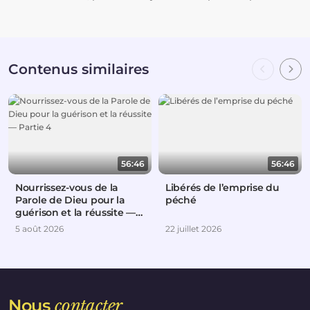
Contenus similaires
56:46
56:46
Nourrissez-vous de la
Libérés de l’emprise du
Parole de Dieu pour la
péché
guérison et la réussite —
Partie 4
5 août 2026
22 juillet 2026
Nous
contacter