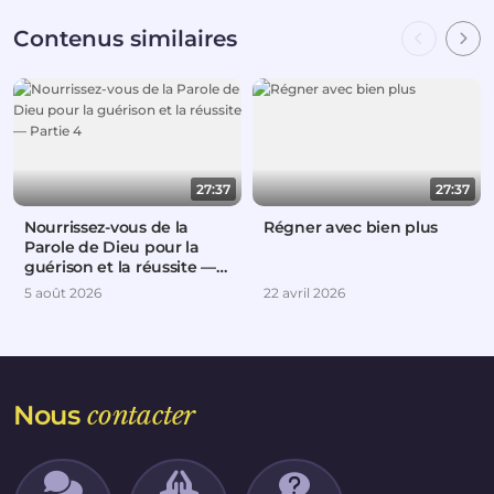
Contenus similaires
27:37
27:37
Nourrissez-vous de la
Régner avec bien plus
Parole de Dieu pour la
guérison et la réussite —
Partie 4
5 août 2026
22 avril 2026
Nous
contacter