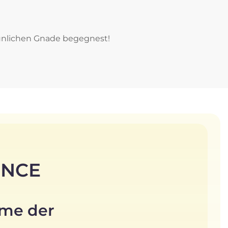
aunlichen Gnade begegnest!
INCE
mme der