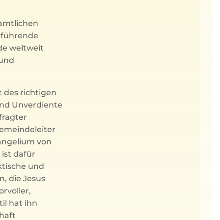
amtlichen
e führende
de weltweit
 und
t des richtigen
und Unverdiente
fragter
Gemeindeleiter
vangelium von
 ist dafür
ktische und
n, die Jesus
rvoller,
il hat ihn
haft