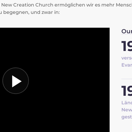
er New Creation Church ermöglichen wir es mehr Mensc
u begegnen, und zwar in:
Our
1
vers
Eva
1
Länd
New 
ges