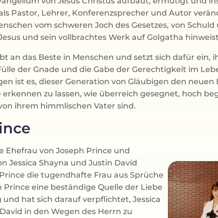
ngelium von Jesus Christus aufbaut, ermutigt und insp
als Pastor, Lehrer, Konferenzsprecher und Autor veränd
enschen vom schweren Joch des Gesetzes, von Schuld 
 Jesus und sein vollbrachtes Werk auf Golgatha hinweist
t an das Beste in Menschen und setzt sich dafür ein, i
 Fülle der Gnade und die Gabe der Gerechtigkeit im Le
gen ist es, dieser Generation von Gläubigen den neue
e erkennen zu lassen, wie überreich gesegnet, hoch be
e von ihrem himmlischen Vater sind.
ince
e Ehefrau von Joseph Prince und
von Jessica Shayna und Justin David
Prince die tugendhafte Frau aus Sprüche
eph Prince eine beständige Quelle der Liebe
und hat sich darauf verpflichtet, Jessica
 David in den Wegen des Herrn zu