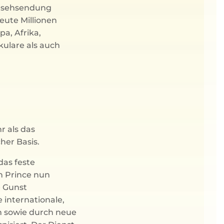
rnsehsendung
eute Millionen
a, Afrika,
kulare als auch
r als das
her Basis.
das feste
h Prince nun
e Gunst
e internationale,
 sowie durch neue