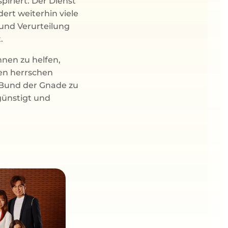
iriert. Der Dienst
ert weiterhin viele
und Verurteilung
.
hnen zu helfen,
ben herrschen
n Bund der Gnade zu
günstigt und