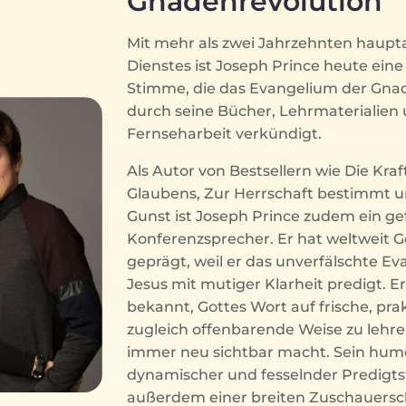
Gnadenrevolution
Mit mehr als zwei Jahrzehnten haupt
Dienstes ist Joseph Prince heute ein
Stimme, die das Evangelium der Gna
durch seine Bücher, Lehrmaterialien
Fernseharbeit verkündigt.
Als Autor von Bestsellern wie Die Kraf
Glaubens, Zur Herrschaft bestimmt 
Gunst ist Joseph Prince zudem ein ge
Konferenzsprecher. Er hat weltweit 
geprägt, weil er das unverfälschte E
Jesus mit mutiger Klarheit predigt. Er
bekannt, Gottes Wort auf frische, pra
zugleich offenbarende Weise zu lehre
immer neu sichtbar macht. Sein humo
dynamischer und fesselnder Predigtst
außerdem einer breiten Zuschauersc