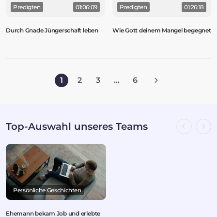
Predigten
01:06:09
Predigten
01:26:18
Durch Gnade Jüngerschaft leben
Wie Gott deinem Mangel begegnet
1
2
3
...
6
Top-Auswahl unseres Teams
Persönliche Geschichten
Ehemann bekam Job und erlebte