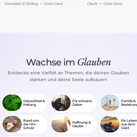
Gesundheit & Heilung
Gottes Gunst
Glaube
Gottes Gunst
Wachse im
Glauben
Entdecke eine Vielfalt an Themen, die deinen Glauben
stärken und deine Seele aufbauen!
Gesundheit &
Für schwere
Familie &
Heilung
Zeiten
Beziehun
Rund-um-
Ein Lebe
Hoffnung &
die-Uhr-
aus dem
Glaube
Schutz
Geist