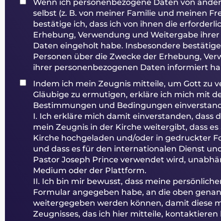
Wenn ich personenbezogene Daten von andere
selbst (z. B. von meiner Familie und meinen 
bestätige ich, dass ich von ihnen die erforder
Erhebung, Verwendung und Weitergabe ihre
Daten eingeholt habe. Insbesondere bestätige i
Personen über die Zwecke der Erhebung, Ve
ihrer personenbezogenen Daten informiert ha
Indem ich mein Zeugnis mitteile, um Gott zu 
Gläubige zu ermutigen, erkläre ich mich mit 
Bestimmungen und Bedingungen einverstan
I. Ich erkläre mich damit einverstanden, dass
mein Zeugnis in der Kirche weitergibt, dass es
Kirche hochgeladen und/oder in gedruckter Fo
und dass es für den internationalen Dienst un
Pastor Joseph Prince verwendet wird, unabh
Medium oder der Plattform.
II. Ich bin mir bewusst, dass meine persönliche
Formular angegeben habe, an die oben genan
weitergegeben werden können, damit diese m
Zeugnisses, das ich hier mitteile, kontaktiere