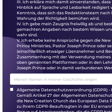
III. Ich erkläre mich damit einverstanden, da
Hinblick auf Sprache und Lesbarkeit redigiert
Kenntnis, dass sich das Redaktionsteam nach 
Wahrung der Richtigkeit bemühen wird.
IV. Ich gebe mein Zeugnis freiwillig ab und best
gemachten Angaben nach bestem Wissen und 
wahr sind.
V. Ich erhebe keine Ansprüche gegen die New
Prince Ministries, Pastor Joseph Prince oder se
(einschließlich etwaiger Lizenznehmer und Be
Zusammenhang mit der Verwendung meines Ze
oben genannten Plattformen oder in den Lehr
Joseph Prince oder in damit verbundenen Wer
Meinen Namen in meiner Geschichte zeigen
Allgemeine Datenschutzverordnung (GDPR) - E
Gemäß Artikel 27 der Allgemeinen Datenschu
die New Creation Church das European Data P
zu ihrem GDPR-Beauftragten in der EU ernann
Bezug auf Angelegenheiten, die die GDPR betre