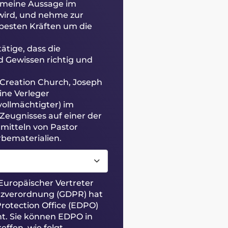
ss meine Aussage im
 wird, und nehme zur
besten Kräften um die
ätige, dass die
Gewissen richtig und
 Creation Church, Joseph
ine Verleger
vollmächtigter) im
ugnisses auf einer der
mitteln von Pastor
bematerialien.
uropäischer Vertreter
tzverordnung (GDPR) hat
rotection Office (EDPO)
t. Sie können EDPO in
ffen, wie folgt