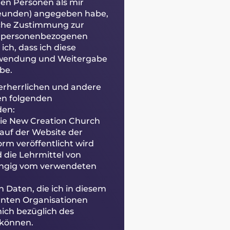
n Personen als mir
Freunden) angegeben habe,
liche Zustimmung zur
r personenbezogenen
ch, dass ich diese
rwendung und Weitergabe
be.
verherrlichen und andere
den folgenden
den:
 die New Creation Church
 auf der Website der
rm veröffentlicht wird
d die Lehrmittel von
ängig vom verwendeten
n Daten, die ich in diesem
nten Organisationen
ich bezüglich des
n können.