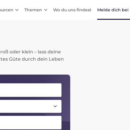
ourcen
Themen
Wo du uns findest
Melde dich bei
n
oß oder klein – lass deine
ttes Güte durch dein Leben