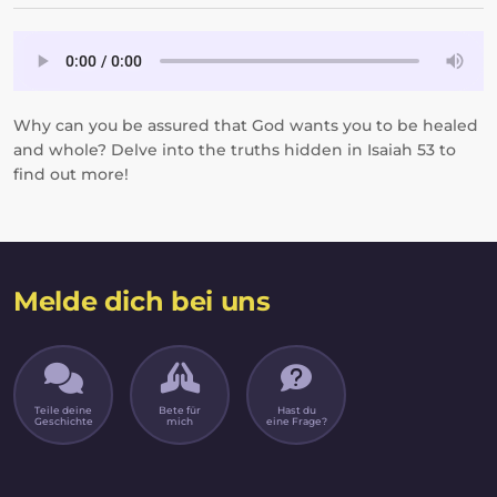
Why can you be assured that God wants you to be healed
and whole? Delve into the truths hidden in Isaiah 53 to
find out more!
Melde dich bei uns
Teile deine
Bete für
Hast du
Geschichte
mich
eine Frage?