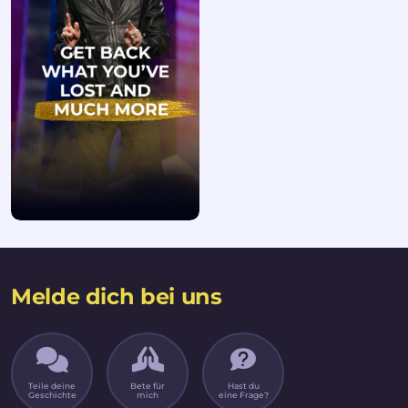
Melde dich bei uns
Teile deine
Bete für
Hast du
Geschichte
mich
eine Frage?