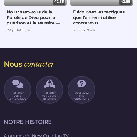
42:55
42:55
Nourrissez-vous de la
Découvrez les tactiques
Parole de Dieu pour la
que l’ennemi utilise
guérison et la réussite —
contre vous
Partie 2
29 juillet 2026
25 juin 2026
Nous
contacter
Partager
Partager
Vous avez
votre
votre sujet
une
témoignage
de prière
question ?
NOTRE HISTOIRE
À propos de New Creation TV