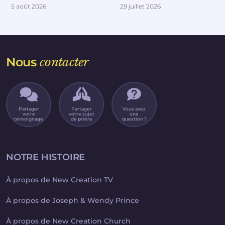
Partie 4
Partie 2
5 août 2026
29 juillet 2026
Nous
contacter
Partager
Partager
Vous avez
votre
votre sujet
une
témoignage
de prière
question ?
NOTRE HISTOIRE
À propos de New Creation TV
À propos de Joseph & Wendy Prince
À propos de New Creation Church