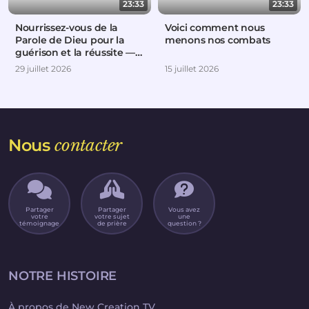
23:33
23:33
Nourrissez-vous de la
Voici comment nous
Parole de Dieu pour la
menons nos combats
guérison et la réussite —
Partie 2
29 juillet 2026
15 juillet 2026
Nous
contacter
Partager
Partager
Vous avez
votre
votre sujet
une
témoignage
de prière
question ?
NOTRE HISTOIRE
À propos de New Creation TV