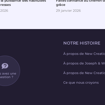
r la puissance des habitudes
Faites confiance au chemin d
resses
grâce
 2026
29 janvier 2026
NOTRE HISTOIRE
À propos de New Creati
À propos de Joseph & W
À propos de New Creati
s avez une
estion ?
Ce que nous croyons