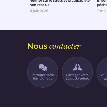
Régner sur le stress et la culpabilité
Brise
non résolue
péche
11 juin 2026
7 mai
Nous
contacter
Partager votre
Partager votre
Vou
témoignage
sujet de prière
qu