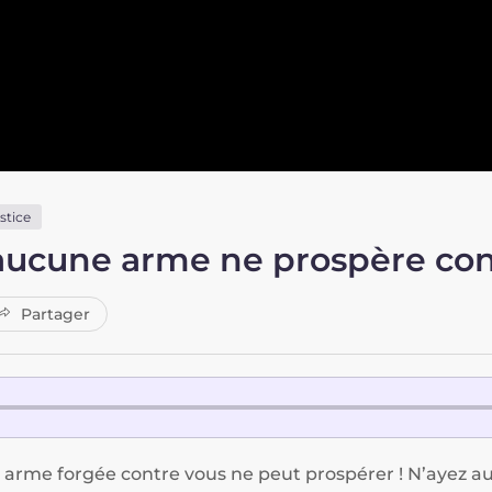
stice
’aucune arme ne prospère co
Partager
 arme forgée contre vous ne peut prospérer ! N’ayez auc