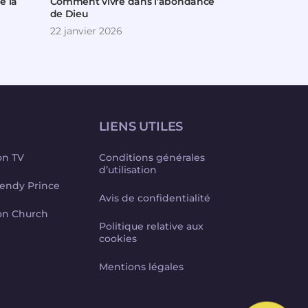
e la
Comment vivre dans l’abondance
Délivré d’un
de Dieu
22 janvier 2026
27 novembre
LIENS UTILES
on TV
Conditions générales
d’utilisation
endy Prince
Avis de confidentialité
on Church
Politique relative aux
cookies
Mentions légales