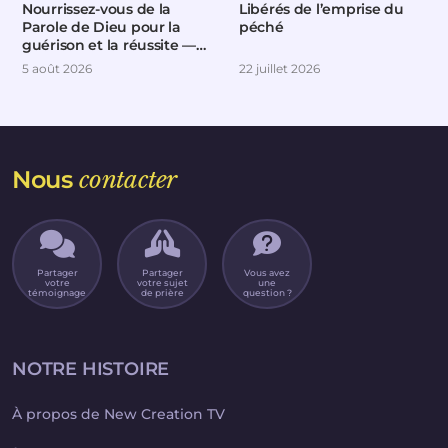
Nourrissez-vous de la
Libérés de l’emprise du
Parole de Dieu pour la
péché
guérison et la réussite —
Partie 4
5 août 2026
22 juillet 2026
Nous
contacter
Partager
Partager
Vous avez
votre
votre sujet
une
témoignage
de prière
question ?
NOTRE HISTOIRE
À propos de New Creation TV