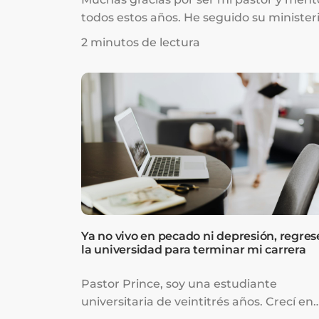
todos estos años. He seguido su minister
a la distancia durante algunos años y he
2 minutos de lectura
descubierto la mayor belleza de todas:
nuestro Señor Jesús.
Ya no vivo en pecado ni depresión, regres
la universidad para terminar mi carrera
Pastor Prince, soy una estudiante
universitaria de veintitrés años. Crecí en