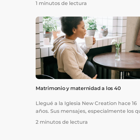
una familia cristiana, asistía a la iglesia y
1 minutos de lectura
estudié en una universidad cristiana. Sin
embargo, tomé decisiones en mi vida qu
retrasaron mucho mis estudios, mi carrer
mis relaciones y mi crecimiento espiritual
Matrimonio y maternidad a los 40
Llegué a la Iglesia New Creation hace 16
años. Sus mensajes, especialmente los q
me enseñaban el amor de Dios por mí, 
2 minutos de lectura
ayudaron mucho. Empecé a ver las
bendiciones de Dios en mi vida. Sin