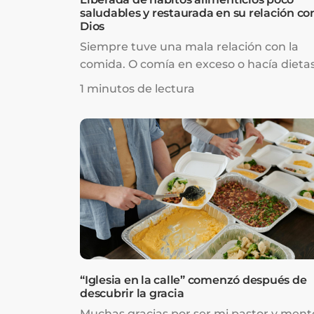
saludables y restaurada en su relación co
Dios
Siempre tuve una mala relación con la
comida. O comía en exceso o hacía dieta
extremas. Pero después de escuchar los
1 minutos de lectura
mensajes del Pastor Prince sobre salud y
cómo Jesús, por medio de la cruz, trae
restauración a mi salud, me di cuenta de
que el problema no era mi relación con m
cuerpo o con la comida; era mi relación 
Dios la que no estaba bien.
“Iglesia en la calle” comenzó después de
descubrir la gracia
Muchas gracias por ser mi pastor y ment