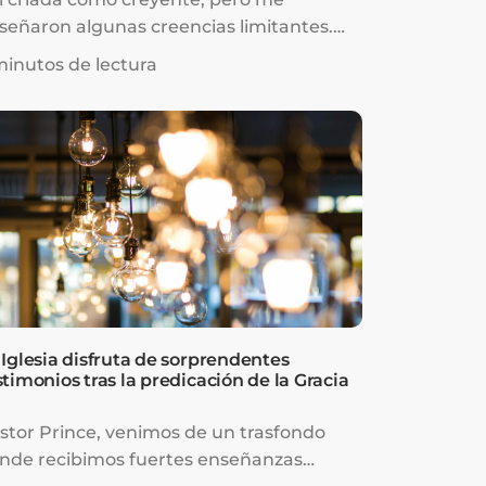
señaron algunas creencias limitantes.
nsaba que, si estaba confiando en Dios
minutos de lectura
r algo y pecaba, hablaba negativamente
bre eso o tenía conflictos con alguien, eso
nía fin a mi “caminar de fe” para recibir
 milagro, y tenía que empezar desde
ro. También creía que, si mi respuesta
rdaba o no llegaba, era porque mi fe no
a suficiente.
 Iglesia disfruta de sorprendentes
stimonios tras la predicación de la Gracia
stor Prince, venimos de un trasfondo
nde recibimos fuertes enseñanzas