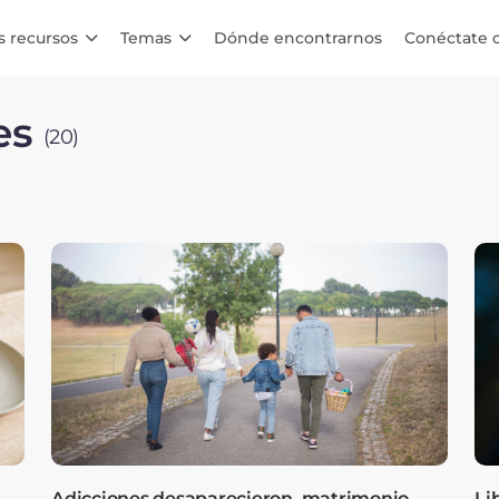
s recursos
Temas
Dónde encontrarnos
Conéctate 
les
(20)
Adicciones desaparecieron, matrimonio
Li