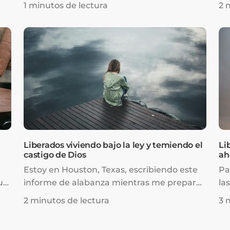
testimonios de personas que habían
le
1 minutos de lectura
2 
conseguido empleo de manera milagrosa, y
de
e
apareció un testimonio de alabanza muy
a,
alentador.
.
Liberados viviendo bajo la ley y temiendo el
Li
castigo de Dios
ah
Estoy en Houston, Texas, escribiendo este
Pa
ue
informe de alabanza mientras me preparo
la
me
para regresar a la Iglesia de Lakewood para
vi
2 minutos de lectura
3 
escucharte hablar en persona por segunda
na
vez. Doy gracias a Jesús por traerle a los
di