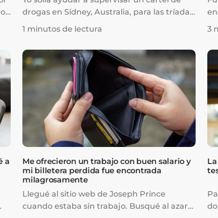
io
drogas en Sídney, Australia, para las tríadas.
en
Por la intervención del Señor, fui salvo
Pe
1 minutos de lectura
3 
mientras estaba en prisión. Luego, un
po
pastor con muy buenas intenciones me
so
enseñó que debía trabajar para ganar mi
po
salvación. También me advirtió sobre las
mi
iglesias llenas de gracia y las falsas
ce
doctrinas. Para cuando salí de la prisión,
ta
estaba listo para trabajar para Dios y
er
entregar mi vida a Él como un esclavo.
é a
Me ofrecieron un trabajo con buen salario y
La
mi billetera perdida fue encontrada
te
milagrosamente
Llegué al sitio web de Joseph Prince
Pa
cuando estaba sin trabajo. Busqué al azar
do