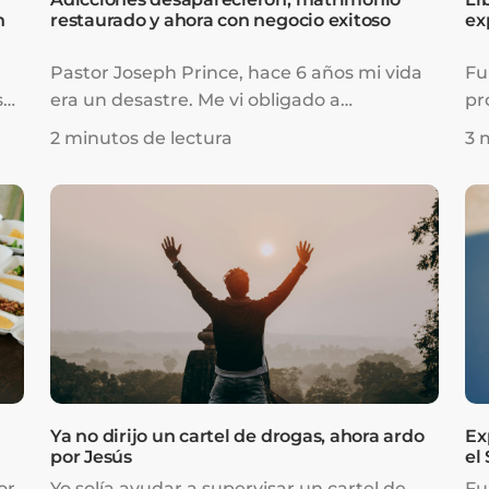
n
restaurado y ahora con negocio exitoso
ex
Pastor Joseph Prince, hace 6 años mi vida
Fu
s
era un desastre. Me vi obligado a
pr
divorciarme de mi esposa y a romper con
le
2 minutos de lectura
3 
mi familia y amigos. Estaba en el punto
lu
más bajo de mi vida. Tenía muchas deudas
am
y era adicto a la pornografía y al cigarrillo.
ad
i
Estaba completamente solo, sin mi familia
Pe
con
ni amigos. Hubo muchos días en los que no
y 
tenía nada para comer por la noche porque
co
no tenía dinero.
Ya no dirijo un cartel de drogas, ahora ardo
Ex
por Jesús
el
or
Yo solía ayudar a supervisar un cartel de
Fu