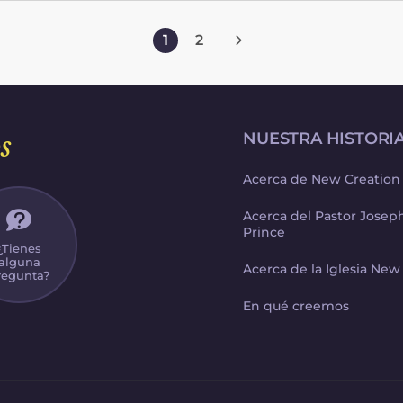
Estados Unidos.
te
1
2
z
n
s
NUESTRA HISTORI
Acerca de New Creation
Acerca del Pastor Jose
Prince
¿Tienes
alguna
Acerca de la Iglesia New
regunta?
En qué creemos