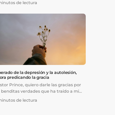
galistas antes de descubrir el evangelio
minutos de lectura
 la gracia de Dios.
berado de la depresión y la autolesión,
ora predicando la gracia
stor Prince, quiero darle las gracias por
s benditas verdades que ha traído a mi
da. Hace dos años, después del
minutos de lectura
cimiento de mi hijo, empecé a tener
ficultades para salir adelante.