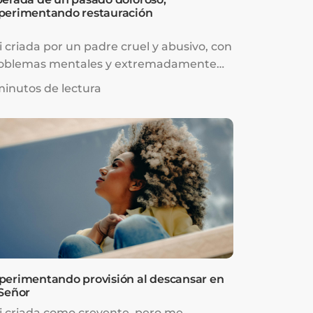
perimentando restauración
i criada por un padre cruel y abusivo, con
oblemas mentales y extremadamente
galista. Pasé mi infancia temiéndole y
minutos de lectura
chando desesperadamente por ser
ada. Para cuando llegué a la
olescencia, mi autoestima era muy baja.
nsaba que era horriblemente fea, tonta
una carga para cualquiera que me
nociera.
perimentando provisión al descansar en
 Señor
i criada como creyente, pero me