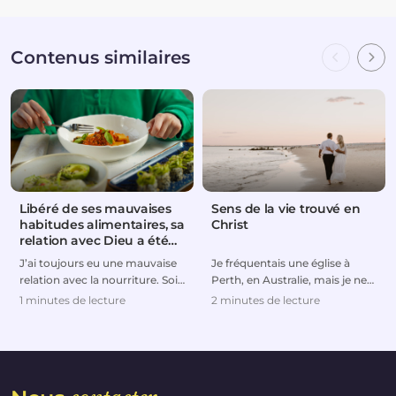
Contenus similaires
Libéré de ses mauvaises
Sens de la vie trouvé en
habitudes alimentaires, sa
Christ
relation avec Dieu a été
rétablie
J’ai toujours eu une mauvaise
Je fréquentais une église à
relation avec la nourriture. Soit
Perth, en Australie, mais je ne
je mangeais trop, soit je suivais
me suis jamais vraiment senti à
1 minutes de lecture
2 minutes de lecture
de...
ma place...