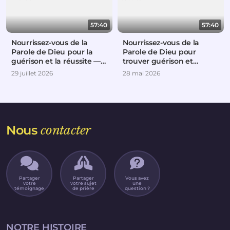
57:40
57:40
Nourrissez-vous de la
Nourrissez-vous de la
Parole de Dieu pour la
Parole de Dieu pour
guérison et la réussite —
trouver guérison et
Partie 2
réussite
29 juillet 2026
28 mai 2026
Nous
contacter
Partager
Partager
Vous avez
votre
votre sujet
une
témoignage
de prière
question ?
NOTRE HISTOIRE