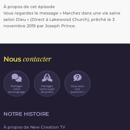
À propos de cet épisode
Vous regardez le message « Marchez dans une vie saine
selon Dieu » (Direct à Lakewood Church), prêché le 3
novembre 2019 par Joseph Prince.
Nous
contacter
Partager
Partager
Vous avez
votre
votre sujet
une
témoignage
de prière
question ?
NOTRE HISTOIRE
À propos de New Creation TV