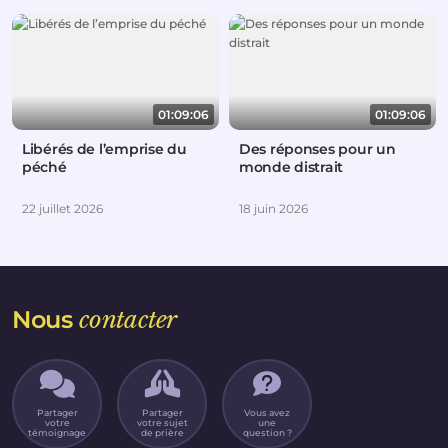
01:09:06
01:09:06
Libérés de l’emprise du
Des réponses pour un
péché
monde distrait
22 juillet 2026
18 juin 2026
Nous
contacter
Partager
Partager
Vous avez
votre
votre sujet
une
témoignage
de prière
question ?