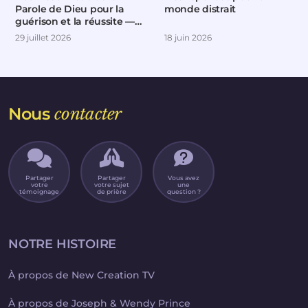
Parole de Dieu pour la
monde distrait
guérison et la réussite —
Partie 2
29 juillet 2026
18 juin 2026
Nous
contacter
Partager
Partager
Vous avez
votre
votre sujet
une
témoignage
de prière
question ?
NOTRE HISTOIRE
À propos de New Creation TV
À propos de Joseph & Wendy Prince