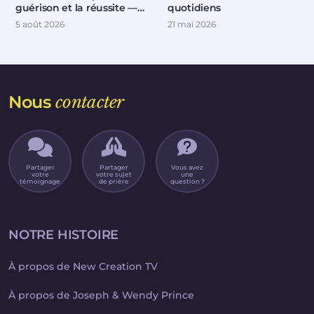
guérison et la réussite —
quotidiens
Partie 4
5 août 2026
21 mai 2026
Nous
contacter
Partager
Partager
Vous avez
votre
votre sujet
une
témoignage
de prière
question ?
NOTRE HISTOIRE
À propos de New Creation TV
À propos de Joseph & Wendy Prince