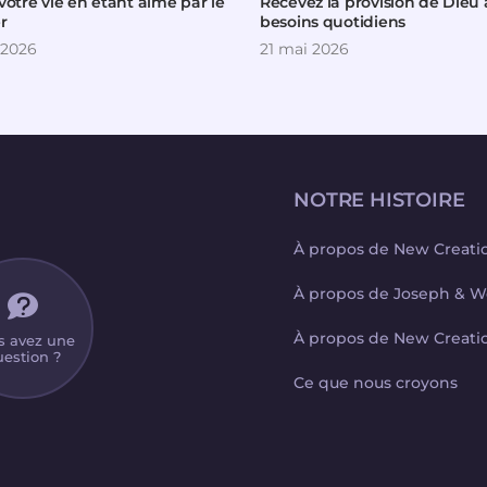
votre vie en étant aimé par le
Recevez la provision de Dieu 
r
besoins quotidiens
 2026
21 mai 2026
NOTRE HISTOIRE
À propos de New Creati
À propos de Joseph & W
À propos de New Creati
s avez une
estion ?
Ce que nous croyons