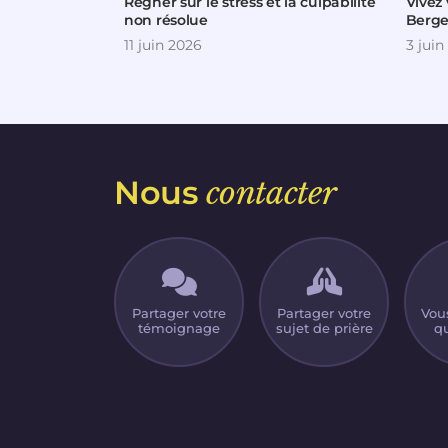
Régner sur le stress et la culpabilité
Vivez 
non résolue
Berge
11 juin 2026
3 juin
Nous
contacter
Partager votre
Partager votre
Vou
témoignage
sujet de prière
qu