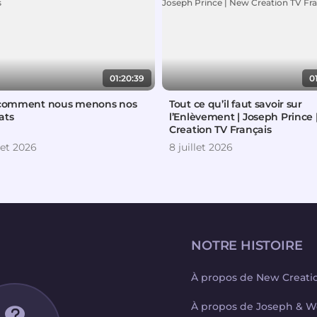
01:20:39
0
 comment nous menons nos
Tout ce qu’il faut savoir sur
ats
l’Enlèvement | Joseph Prince
Creation TV Français
llet 2026
8 juillet 2026
NOTRE HISTOIRE
À propos de New Creati
À propos de Joseph & W