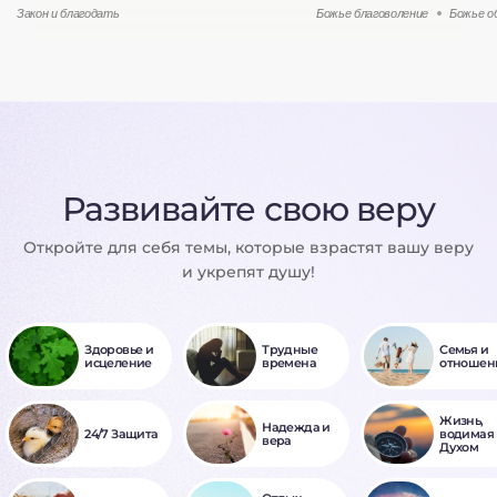
Закон и благодать
Божье благоволение
Божье о
Развивайте свою веру
Откройте для себя темы, которые взрастят вашу веру
и укрепят душу!
Здоровье и
Трудные
Семья и
исцеление
времена
отношен
Жизнь,
Надежда и
24/7 Защита
водимая
вера
Духом