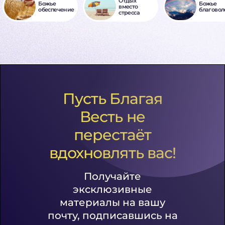
Отдых
Божье
Божье
вместо
обеспечение
благовол
стресса
Пусть Благая
Весть не
перестаёт
вдохновлять вас!
Получайте
эксклюзивные
материалы на вашу
почту, подписавшись на